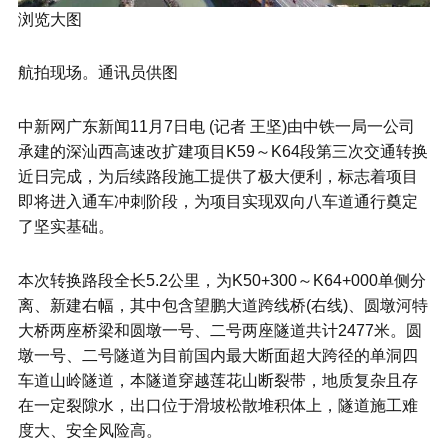
浏览大图
航拍现场。通讯员供图
中新网广东新闻11月7日电 (记者 王坚)由中铁一局一公司
承建的深汕西高速改扩建项目K59～K64段第三次交通转换
近日完成，为后续路段施工提供了极大便利，标志着项目
即将进入通车冲刺阶段，为项目实现双向八车道通行奠定
了坚实基础。
本次转换路段全长5.2公里，为K50+300～K64+000单侧分
离、新建右幅，其中包含望鹏大道跨线桥(右线)、圆墩河特
大桥两座桥梁和圆墩一号、二号两座隧道共计2477米。圆
墩一号、二号隧道为目前国内最大断面超大跨径的单洞四
车道山岭隧道，本隧道穿越莲花山断裂带，地质复杂且存
在一定裂隙水，出口位于滑坡松散堆积体上，隧道施工难
度大、安全风险高。