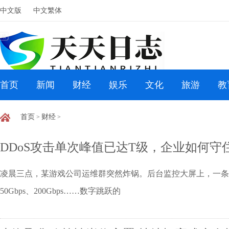
中文版
中文繁体
首页
新闻
财经
娱乐
文化
旅游
教
首页
财经
>
>
DDoS攻击单次峰值已达T级，企业如何守
凌晨三点，某游戏公司运维群突然炸锅。后台监控大屏上，一条流
50Gbps、200Gbps……数字跳跃的