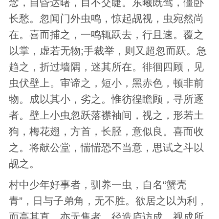
念，自昏达曙，目不交睫。东曦既驾，僵卧
长愁。忽闻门外虫鸣，惊起觇视，虫宛然尚
在。喜而捕之，一鸣辄跃去，行且速。覆之
以掌，虚若无物;手裁举，则又超忽而跃。急
趋之，折过墙隅，迷其所在。徘徊四顾，见
虫伏壁上。审谛之，短小，黑赤色，顿非前
物。成以其小，劣之。惟彷徨瞻顾，寻所逐
者。壁上小虫忽跃落襟袖间，视之，形若土
狗，梅花翅，方首，长胫，意似良。喜而收
之。将献公堂，惴惴恐不当意，思试之斗以
觇之。
村中少年好事者，驯养一虫，自名“蟹壳
青”，日与子弟角，无不胜。欲居之以为利，
而高其直，亦无售者。径造庐访成，视成所