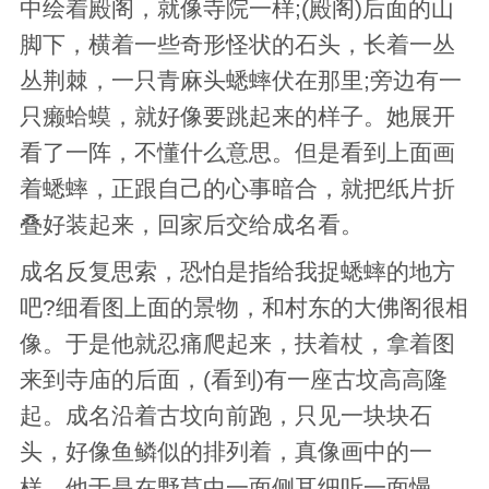
中绘着殿阁，就像寺院一样;(殿阁)后面的山
脚下，横着一些奇形怪状的石头，长着一丛
丛荆棘，一只青麻头蟋蟀伏在那里;旁边有一
只癞蛤蟆，就好像要跳起来的样子。她展开
看了一阵，不懂什么意思。但是看到上面画
着蟋蟀，正跟自己的心事暗合，就把纸片折
叠好装起来，回家后交给成名看。
成名反复思索，恐怕是指给我捉蟋蟀的地方
吧?细看图上面的景物，和村东的大佛阁很相
像。于是他就忍痛爬起来，扶着杖，拿着图
来到寺庙的后面，(看到)有一座古坟高高隆
起。成名沿着古坟向前跑，只见一块块石
头，好像鱼鳞似的排列着，真像画中的一
样。他于是在野草中一面侧耳细听一面慢