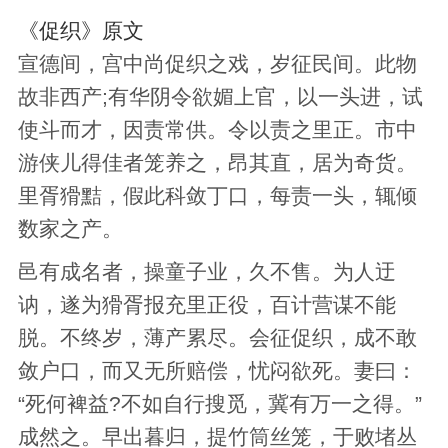
《促织》原文
宣德间，宫中尚促织之戏，岁征民间。此物
故非西产;有华阴令欲媚上官，以一头进，试
使斗而才，因责常供。令以责之里正。市中
游侠儿得佳者笼养之，昂其直，居为奇货。
里胥猾黠，假此科敛丁口，每责一头，辄倾
数家之产。
邑有成名者，操童子业，久不售。为人迂
讷，遂为猾胥报充里正役，百计营谋不能
脱。不终岁，薄产累尽。会征促织，成不敢
敛户口，而又无所赔偿，忧闷欲死。妻曰：
“死何裨益?不如自行搜觅，冀有万一之得。”
成然之。早出暮归，提竹筒丝笼，于败堵丛