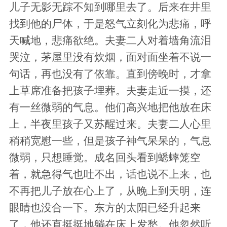
儿子无影无踪不知到哪里去了。后来在井里
找到他的尸体，于是怒气立刻化为悲痛，呼
天喊地，悲痛欲绝。夫妻二人对着墙角流泪
哭泣，茅屋里没有炊烟，面对面坐着不说一
句话，再也没有了依靠。直到傍晚时，才拿
上草席准备把孩子埋葬。夫妻走近一摸，还
有一丝微弱的气息。他们高兴地把他放在床
上，半夜里孩子又苏醒过来。夫妻二人心里
稍稍宽慰一些，但是孩子神气呆呆的，气息
微弱，只想睡觉。成名回头看到蟋蟀笼空
着，就急得气也吐不出，话也说不上来，也
不再把儿子放在心上了，从晚上到天明，连
眼睛也没合一下。东方的太阳已经升起来
了，他还直挺挺地躺在床上发愁。他忽然听