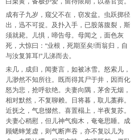
白栗黄，备极护爱，留待限期，以塞官责。
成有子九岁，窥父不在，窃发盆。虫跃掷径
出，迅不可捉。及扑入手，已股落腹裂，斯
须就毙。儿惧，啼告母。母闻之，面色灰
死，大惊曰：“业根，死期至矣!而翁归，自
与汝复算耳!”儿涕而去。
未几，成归，闻妻言，如被冰雪。怒索儿，
儿渺然不知所往。既而得其尸于井，因而化
怒为悲，抢呼欲绝。夫妻向隅，茅舍无烟，
相对默然，不复聊赖。日将暮，取儿藁葬。
近抚之，气息惙然。喜置榻上，半夜复苏。
夫妻心稍慰，但儿神气痴木，奄奄思睡。成
顾蟋蟀笼虚，则气断声吞，亦不复以儿为