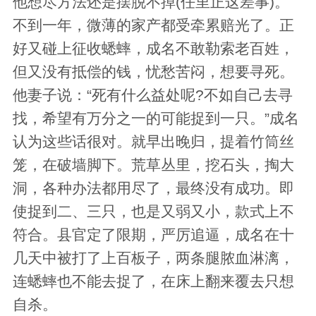
他想尽方法还是摆脱不掉(任里正这差事)。
不到一年，微薄的家产都受牵累赔光了。正
好又碰上征收蟋蟀，成名不敢勒索老百姓，
但又没有抵偿的钱，忧愁苦闷，想要寻死。
他妻子说：“死有什么益处呢?不如自己去寻
找，希望有万分之一的可能捉到一只。”成名
认为这些话很对。就早出晚归，提着竹筒丝
笼，在破墙脚下。荒草丛里，挖石头，掏大
洞，各种办法都用尽了，最终没有成功。即
使捉到二、三只，也是又弱又小，款式上不
符合。县官定了限期，严厉追逼，成名在十
几天中被打了上百板子，两条腿脓血淋漓，
连蟋蟀也不能去捉了，在床上翻来覆去只想
自杀。