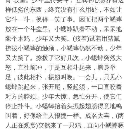
样低劣的东西，终究没有什么用处，不如让
它斗一斗，换得一笑了事。因而把两个蟋蟀
放在一个斗盆里。小蟋蟀趴着不动，呆呆地
象个木鸡，少年又大笑。(接着)试着用猪鬣
撩拨小蟋蟀的触须，小蟋蟀仍然不动，少年
又大笑了。撩拨了它好几次，小蟋蟀突然大
怒，直往前冲，于是互相斗起来，腾身举
足，彼此相扑，振翅叫唤。一会儿，只见小
蟋蟀跳起来，张开尾，竖起须，一口直咬着
对方的脖颈。少年大惊，急忙分开，使它们
停止扑斗。小蟋蟀抬着头振起翅膀得意地鸣
叫着，好像给主人报捷一样。成名大喜，(两
人正在观赏)突然来了一只鸡，直向小蟋蟀啄