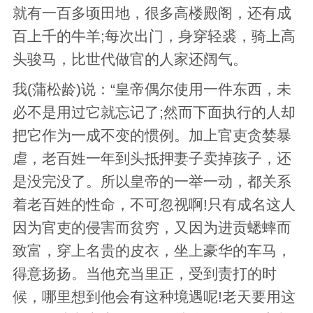
就有一百多顷田地，很多高楼殿阁，还有成
百上千的牛羊;每次出门，身穿轻裘，骑上高
头骏马，比世代做官的人家还阔气。
我(蒲松龄)说：“皇帝偶尔使用一件东西，未
必不是用过它就忘记了;然而下面执行的人却
把它作为一成不变的惯例。加上官吏贪婪暴
虐，老百姓一年到头抵押妻子卖掉孩子，还
是没完没了。所以皇帝的一举一动，都关系
着老百姓的性命，不可忽视啊!只有成名这人
因为官吏的侵害而贫穷，又因为进贡蟋蟀而
致富，穿上名贵的皮衣，坐上豪华的车马，
得意扬扬。当他充当里正，受到责打的时
候，哪里想到他会有这种境遇呢!老天要用这