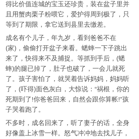
得比价值连城的宝玉还珍贵，装在盆子里并
且用蟹肉栗子粉喂它，爱护得周到极了，只
等到了期限，拿它送到县里去缴差。
成名有个儿子，年九岁，看到爸爸不在
(家)，偷偷打开盆子来看。蟋蟀一下子跳出
来了，快得来不及捕捉。等抓到手后，(蟋
蟀)的腿已掉了，肚子也破了，一会儿就死
了。孩子害怕了，就哭着告诉妈妈，妈妈听
了，(吓得)面色灰白，大惊说：“祸根，你的
死期到了!你爸爸回来，自然会跟你算帐!”孩
子哭着跑了。
不多时，成名回来了，听了妻子的话，全身
好像盖上冰雪一样。怒气冲冲地去找儿子，