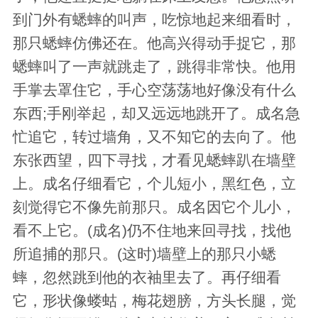
到门外有蟋蟀的叫声，吃惊地起来细看时，
那只蟋蟀仿佛还在。他高兴得动手捉它，那
蟋蟀叫了一声就跳走了，跳得非常快。他用
手掌去罩住它，手心空荡荡地好像没有什么
东西;手刚举起，却又远远地跳开了。成名急
忙追它，转过墙角，又不知它的去向了。他
东张西望，四下寻找，才看见蟋蟀趴在墙壁
上。成名仔细看它，个儿短小，黑红色，立
刻觉得它不像先前那只。成名因它个儿小，
看不上它。(成名)仍不住地来回寻找，找他
所追捕的那只。(这时)墙壁上的那只小蟋
蟀，忽然跳到他的衣袖里去了。再仔细看
它，形状像蝼蛄，梅花翅膀，方头长腿，觉