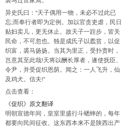
裘马过世家焉。
异史氏曰：“天子偶用一物，未必不过此已
忘;而奉行者即为定例。加以官贪吏虐，民日
贴妇卖儿，更无休止。故天子一跬步，皆关
民命，不可忽也。独是成氏子以蠹贫，以促
织富，裘马扬扬。当其为里正，受扑责时，
岂意其至此哉!天将以酬长厚者，遂使抚臣、
令尹，并受促织恩荫。闻之：一人飞升，仙
及鸡犬。信夫!”
点击查看：
《促织》原文翻译
明朝宣德年间，皇室里盛行斗蟋蟀的，每年
都要向民间征收。这东西本来不是陕西出产