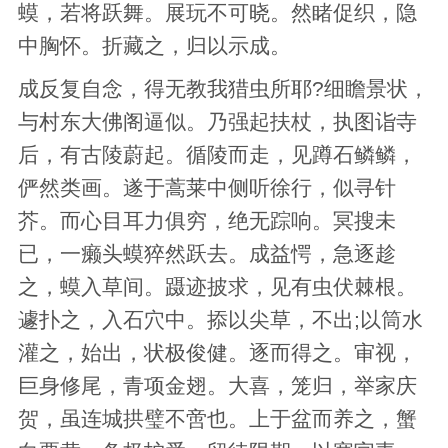
蟆，若将跃舞。展玩不可晓。然睹促织，隐
中胸怀。折藏之，归以示成。
成反复自念，得无教我猎虫所耶?细瞻景状，
与村东大佛阁逼似。乃强起扶杖，执图诣寺
后，有古陵蔚起。循陵而走，见蹲石鳞鳞，
俨然类画。遂于蒿莱中侧听徐行，似寻针
芥。而心目耳力俱穷，绝无踪响。冥搜未
已，一癞头蟆猝然跃去。成益愕，急逐趁
之，蟆入草间。蹑迹披求，见有虫伏棘根。
遽扑之，入石穴中。掭以尖草，不出;以筒水
灌之，始出，状极俊健。逐而得之。审视，
巨身修尾，青项金翅。大喜，笼归，举家庆
贺，虽连城拱璧不啻也。上于盆而养之，蟹