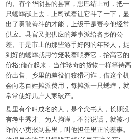
的。有个华阴县的县官，想巴结上司，把一
只蟋蟀献上去，上司试着让它斗了一下，显
出了勇敢善斗的才能，上级于是责令他经常
供应。县官又把供应的差事派给各乡的公
差。于是市上的那些游手好闲的年轻人，捉
到好的蟋蟀就用竹笼装着喂养它，抬高它的
价格;储存起来，当作珍奇的货物一样等待高
价出售。乡里的差役们狡猾刁诈，借这个机
会向老百姓摊派费用，每摊派一只蟋蟀，就
常常使好几户人家破产。
县里有个叫成名的人，是个念书人，长期没
有考中秀才。为人拘谨，不善说话，就被刁
诈的小吏报到县里，叫他担任里正的差事。