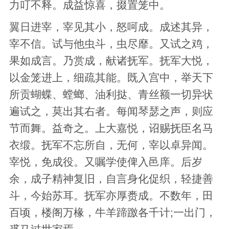
力叮不释。成益惊喜，掇置笼中。
翼日进宰，宰见其小，怒呵成。成述其异，
宰不信。试与他虫斗，虫尽靡。又试之鸡，
果如成言。乃赏成，献诸抚军。抚军大悦，
以金笼进上，细疏其能。既入宫中，举天下
所贡蝴蝶、螳螂、油利挞、青丝额一切异状
遍试之，莫出其右者。每闻琴瑟之声，则应
节而舞。益奇之。上大嘉悦，诏赐抚臣名马
衣缎。抚军不忘所自，无何，宰以卓异闻。
宰悦，免成役。又嘱学使俾入邑庠。后岁
余，成子精神复旧，自言身化促织，轻捷善
斗，今始苏耳。抚军亦厚赉成。不数年，田
百顷，楼阁万椽，牛羊蹄躈各千计;一出门，