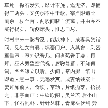
草处，探石发穴，靡计不施，迄无济。即捕
得三两头，又劣弱不中于款。宰严限追比，
旬余，杖至百，两股间脓血流离，并虫亦不
能行捉矣。转侧床头，惟思自尽。
时村中来一驼背巫，能以神卜。成妻具资诣
问。见红女白婆，填塞门户。入其舍，则密
室垂帘，帘外设香几。问者爇香于鼎，再
拜。巫从旁望空代祝，唇吻翕辟，不知何
词。各各竦立以听。少间，帘内掷一纸出，
即道人意中事，无毫发爽。成妻纳钱案上，
焚拜如前人。食顷，帘动，片纸抛落。拾视
之，非字而画：中绘殿阁，类兰若;后小山
下，怪石乱卧，针针丛棘，青麻头伏焉;旁一