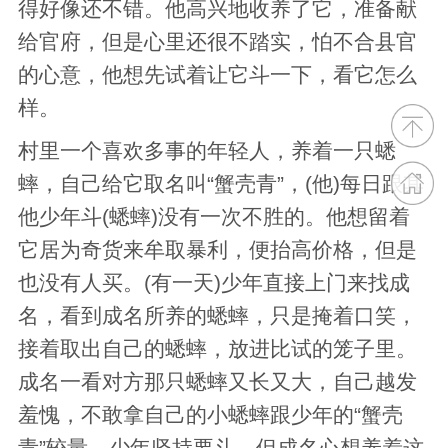
得好像还不错。他高兴地收养了它，准备献
给官府，但是心里还很不踏实，怕不合县官
的心意，他想先试着让它斗一下，看它怎么
样。
村里一个喜欢多事的年轻人，养着一只蟋
蟀，自己给它取名叫“蟹壳青”，(他)每日跟其
他少年斗(蟋蟀)没有一次不胜的。他想留着
它居为奇货来牟取暴利，便抬高价格，但是
也没有人买。(有一天)少年直接上门来找成
名，看到成名所养的蟋蟀，只是掩着口笑，
接着取出自己的蟋蟀，放进比试的笼子里。
成名一看对方那只蟋蟀又长又大，自己越发
羞愧，不敢拿自己的小蟋蟀跟少年的“蟹壳
青”较量。少年坚持要斗，但成名心想养着这