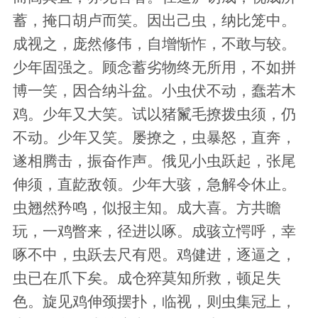
蓄，掩口胡卢而笑。因出己虫，纳比笼中。
成视之，庞然修伟，自增惭怍，不敢与较。
少年固强之。顾念蓄劣物终无所用，不如拼
博一笑，因合纳斗盆。小虫伏不动，蠢若木
鸡。少年又大笑。试以猪鬣毛撩拨虫须，仍
不动。少年又笑。屡撩之，虫暴怒，直奔，
遂相腾击，振奋作声。俄见小虫跃起，张尾
伸须，直龁敌领。少年大骇，急解令休止。
虫翘然矜鸣，似报主知。成大喜。方共瞻
玩，一鸡瞥来，径进以啄。成骇立愕呼，幸
啄不中，虫跃去尺有咫。鸡健进，逐逼之，
虫已在爪下矣。成仓猝莫知所救，顿足失
色。旋见鸡伸颈摆扑，临视，则虫集冠上，