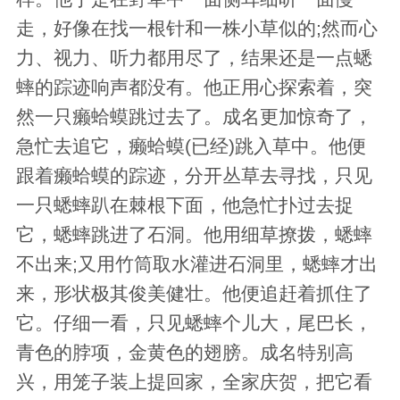
走，好像在找一根针和一株小草似的;然而心
力、视力、听力都用尽了，结果还是一点蟋
蟀的踪迹响声都没有。他正用心探索着，突
然一只癞蛤蟆跳过去了。成名更加惊奇了，
急忙去追它，癞蛤蟆(已经)跳入草中。他便
跟着癞蛤蟆的踪迹，分开丛草去寻找，只见
一只蟋蟀趴在棘根下面，他急忙扑过去捉
它，蟋蟀跳进了石洞。他用细草撩拨，蟋蟀
不出来;又用竹筒取水灌进石洞里，蟋蟀才出
来，形状极其俊美健壮。他便追赶着抓住了
它。仔细一看，只见蟋蟀个儿大，尾巴长，
青色的脖项，金黄色的翅膀。成名特别高
兴，用笼子装上提回家，全家庆贺，把它看