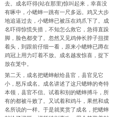
去。成名吓得(站在那里)惊叫起来，幸喜没
有啄中，小蟋蟀一跳有一尺多远。鸡又大步
地追逼过去，小蟋蟀已被压在鸡爪下了。成
名吓得惊慌失措，不知怎么救它，急得直跺
脚，脸色都变了。忽然又见鸡伸长脖子扭摆
着头，到跟前仔细一看，原来小蟋蟀已蹲在
鸡冠上用力叮着不放。成名越发惊喜，捉下
放在笼中。
第二天，成名把蟋蟀献给县官，县官见它
小，怒斥成名。成名讲述了这只蟋蟀的奇特
本领，县官不信。试着和别的蟋蟀搏斗，所
有的都被斗败了。又试着和鸡斗，果然和成
名所说的一样。于是就奖赏了成名，把蟋蟀