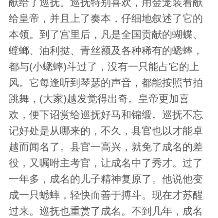
献给了巡抚。巡抚特别喜欢，用金笼装着献
给皇帝，并且上了奏本，仔细地叙述了它的
本领。到了宫里后，凡是全国贡献的蝴蝶、
螳螂、油利挞、青丝额及各种稀有的蟋蟀，
都与(小蟋蟀)斗过了，没有一只能占它的上
风。它每逢听到琴瑟的声音，都能按照节拍
跳舞，(大家)越发觉得出奇。皇帝更加喜
欢，便下诏赏给巡抚好马和锦缎。巡抚不忘
记好处是从哪来的，不久，县官也以才能卓
越而闻名了。县官一高兴，就免了成名的差
役，又嘱咐主考官，让成名中了秀才。过了
一年多，成名的儿子精神复原了。他说他变
成一只蟋蟀，轻快而善于搏斗。现在才苏醒
过来。巡抚也重赏了成名。不到几年，成名