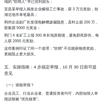
域的 “吹哨人” 早已尝到甜头：​
宜昌某举报人揭发企业瞒报工亡事故，获 3 万元奖励，创
湖北地市单笔最高；​
荆州企业副厂长发现电解槽渗漏隐患，及时止损 200 万，
获集团 5000 元奖金；​
荆门 4 名矿工上报 300 米长地质裂缝，避免群死群伤，每
人获 2000 元奖励。​
这些案例印证了同一个道理：“吹哨” 不仅能获物质奖励，
更能阻止更大损失。​
五、实操指南：4 步搞定举报，10 月 30 日前可提
意见​
（一）谁能举报？​
企业员工、行业从业者、普通投资者均可，内部知情人举
报还能被 “优先核查”。​